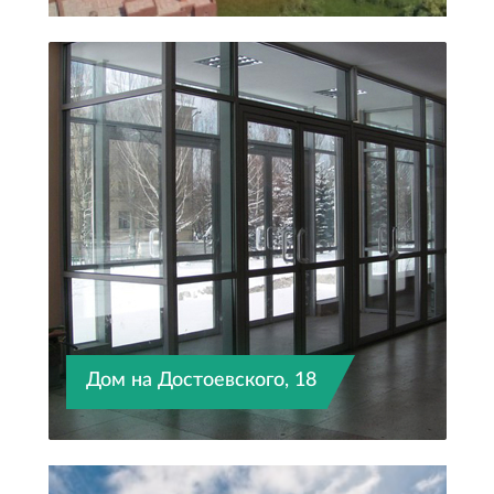
каркасного типа, построенные с использованием
инновационных материалов, отличаются надежностью,
долговечностью и доступной ценой.
В конце 2024 года завершено
строительство кирпичного дома комфорт-класса. К
наиболее явным преимуществам кирпичных домов
относятся: прочность, долговечность, экологичность,
морозостойкость, хорошая тепло- и шумоизоляция.
На нашем сайте Вы можете увидеть планировки и цены
на квартиры от застройщика на любой вкус и бюджет:
студии, 1к, 1к+, 2к, 2к+, 3к. Планировки квартир
продуманы до мелочей, можно выбрать жилье с
площадью от 32 до 74 квадратных метров для
Дом на Достоевского, 18
создания интерьера своей мечты. В этом помогут и
улучшенные коммуникации:
В подъездах. Удобный вход в подъезды с уровня
земли, прозрачная входная группа, теплый тамбур.