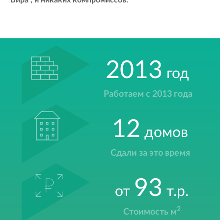
"Вира", и никаких компромиссов.
2013
год
Работаем с 2013 года
12
домов
Сдали за это время
93
от
т.р.
2
Стоимость м