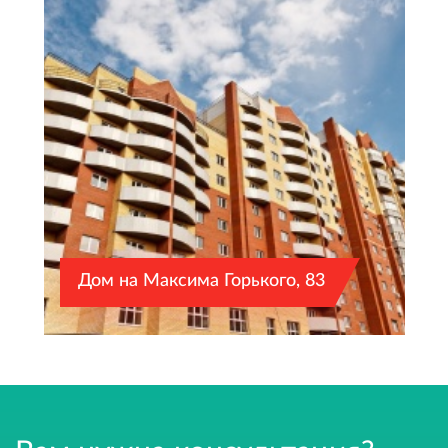
На первых этажах есть колясочные. Во всех домах
работают пассажирские и грузовые лифты,
которые отличаются вместительностью, высокой
скоростью и бесшумностью.
В квартирах. Выполнена усиленная шумоизоляция
напольных покрытий и улучшенная черновая
отделка стен, что позволяет сразу приступить к
завершающему этапу ремонта. Управление
температурой в доме осуществляется самими
жильцами благодаря наличию регуляторов на
радиаторах. В каждой квартире установлены:
Дом на Максима Горького, 83
металлическая входная дверь, замки безопасности
на окнах, счетчики воды и электричества.
Компания обеспечивает контроль качества и
соблюдения технологий строительства на всех этапах.
Даже недорогие квартиры в новостройках от
застройщика отвечают всем требованиям